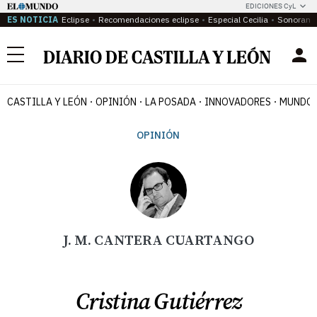
EDICIONES CyL
ES NOTICIA
Eclipse
Recomendaciones eclipse
Especial Cecilia
Sonoram
Menú
CASTILLA Y LEÓN
OPINIÓN
LA POSADA
INNOVADORES
MUNDO 
OPINIÓN
J. M. CANTERA CUARTANGO
Cristina Gutiérrez