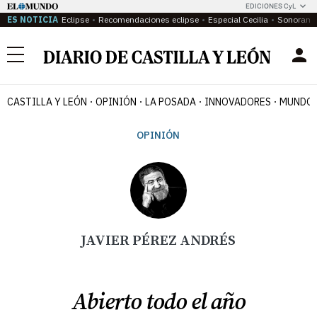
EDICIONES CyL
ES NOTICIA
Eclipse
Recomendaciones eclipse
Especial Cecilia
Sonoram
Menú
CASTILLA Y LEÓN
OPINIÓN
LA POSADA
INNOVADORES
MUNDO 
OPINIÓN
JAVIER PÉREZ ANDRÉS
Abierto todo el año