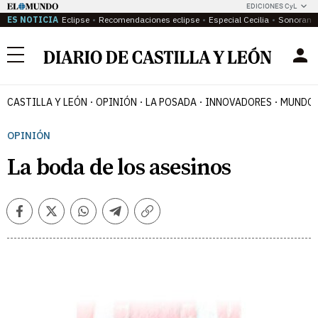
EDICIONES CyL
ES NOTICIA
Eclipse
Recomendaciones eclipse
Especial Cecilia
Sonoram
Menú
CASTILLA Y LEÓN
OPINIÓN
LA POSADA
INNOVADORES
MUNDO 
OPINIÓN
La boda de los asesinos
Facebook
Twitter
Whatsapp
Telegram
Copiar
enlace