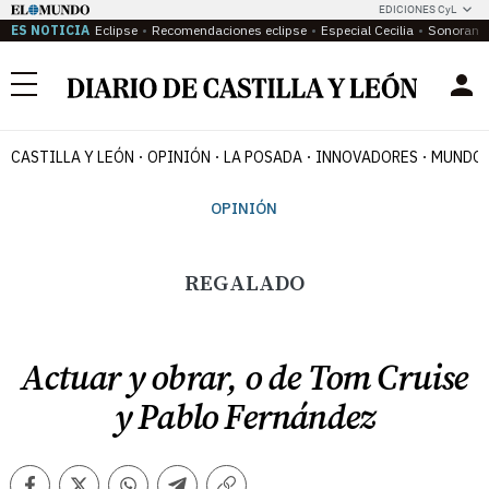
EDICIONES CyL
ES NOTICIA
Eclipse
Recomendaciones eclipse
Especial Cecilia
Sonoram
Menú
CASTILLA Y LEÓN
OPINIÓN
LA POSADA
INNOVADORES
MUNDO 
OPINIÓN
REGALADO
Actuar y obrar, o de Tom Cruise
y Pablo Fernández