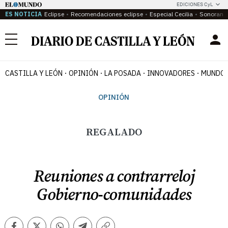
EDICIONES CyL
ES NOTICIA
Eclipse
Recomendaciones eclipse
Especial Cecilia
Sonoram
Menú
CASTILLA Y LEÓN
OPINIÓN
LA POSADA
INNOVADORES
MUNDO 
OPINIÓN
REGALADO
Reuniones a contrarreloj
Gobierno-comunidades