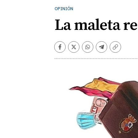
OPINIÓN
La maleta re
Facebook
Twitter
Whatsapp
Telegram
Copiar
enlace