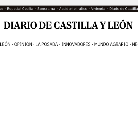
se
Especial Cecilia
Sonorama
Accidente tráfico
Vivienda
Diario de Castil
 LEÓN
OPINIÓN
LA POSADA
INNOVADORES
MUNDO AGRARIO
NE