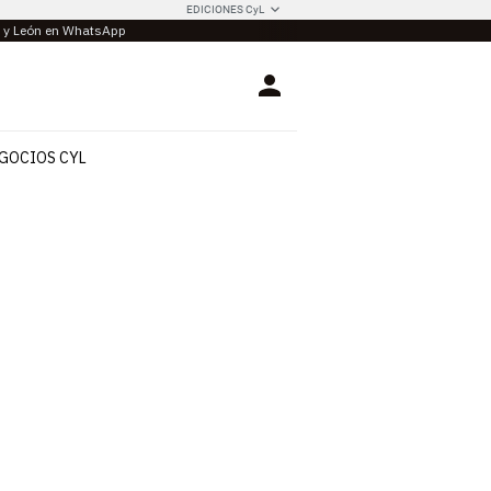
EDICIONES CyL
la y León en WhatsApp
Login
GOCIOS CYL