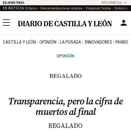
EDICIONES CyL
ES NOTICIA
Eclipse
Recomendaciones eclipse
Especial Cecilia
Sonoram
Menú
CASTILLA Y LEÓN
OPINIÓN
LA POSADA
INNOVADORES
MUNDO 
OPINIÓN
REGALADO
Transparencia, pero la cifra de
muertos al final
REGALADO