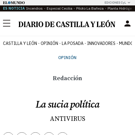
EDICIONES CyL
ES NOTICIA
Incendios
Especial Cecilia
Piloto La Bañeza
Planta Hidrógen
Menú
CASTILLA Y LEÓN
OPINIÓN
LA POSADA
INNOVADORES
MUNDO 
OPINIÓN
Redacción
La sucia política
ANTIVIRUS