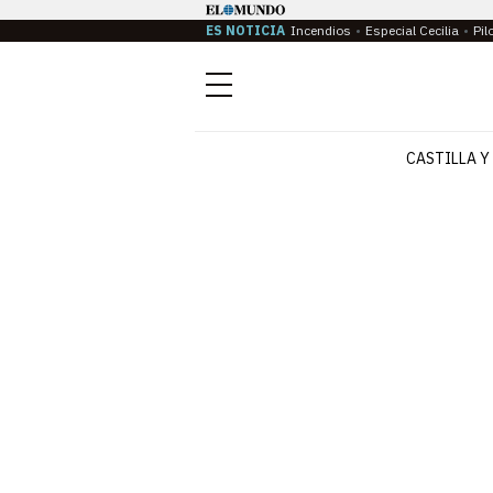
ES NOTICIA
Incendios
Especial Cecilia
Pil
Menú
CASTILLA Y