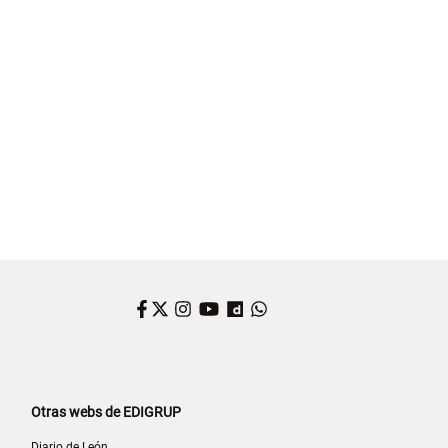
Facebook
Twitter
Instagram
YouTube
Dailymotion
WhatsApp
Otras webs de EDIGRUP
Diario de León