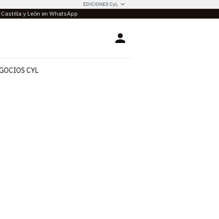
EDICIONES CyL
e Castilla y León en WhatsApp
Login
GOCIOS CYL