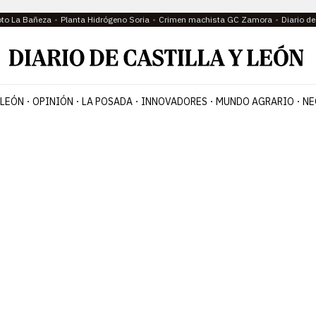
oto La Bañeza
Planta Hidrógeno Soria
Crimen machista GC Zamora
Diario d
 LEÓN
OPINIÓN
LA POSADA
INNOVADORES
MUNDO AGRARIO
NE