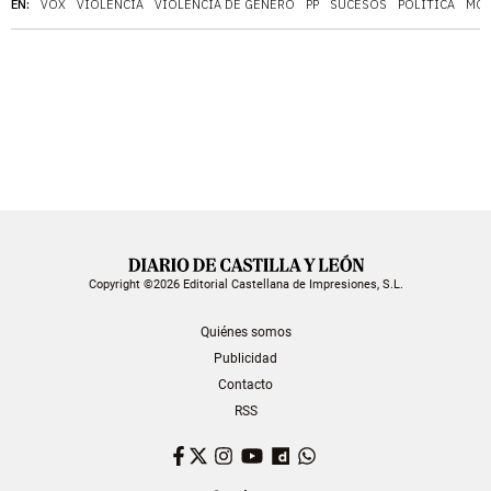
EN:
VOX
VIOLENCIA
VIOLENCIA DE GÉNERO
PP
SUCESOS
POLÍTICA
MOC
Copyright ©2026 Editorial Castellana de Impresiones, S.L.
Quiénes somos
Publicidad
Contacto
RSS
Facebook
Twitter
Instagram
YouTube
Dailymotion
WhatsApp