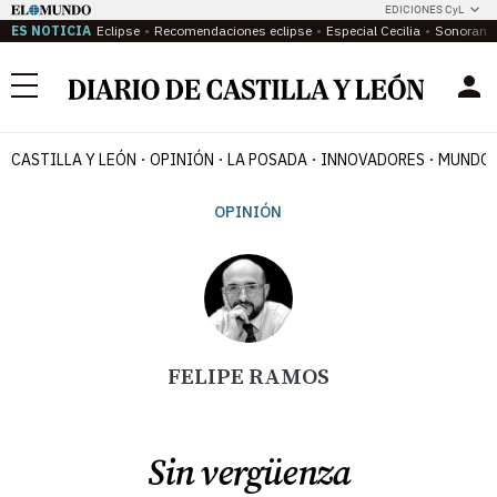
EDICIONES CyL
ES NOTICIA
Eclipse
Recomendaciones eclipse
Especial Cecilia
Sonoram
Menú
CASTILLA Y LEÓN
OPINIÓN
LA POSADA
INNOVADORES
MUNDO 
OPINIÓN
FELIPE RAMOS
Sin vergüenza