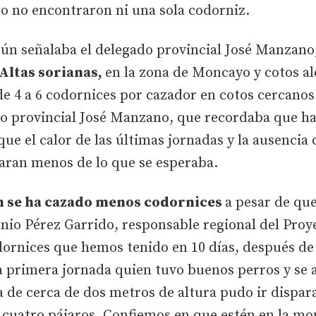
ro no encontraron ni una sola codorniz.
ún señalaba el delegado provincial José Manzano
Altas sorianas,
en la zona de Moncayo y cotos a
e 4 a 6 codornices por cazador en cotos cercanos
ado provincial José Manzano, que recordaba que ha
e el calor de las últimas jornadas y la ausencia d
aran menos de lo que se esperaba.
n se ha cazado menos codornices
a pesar de qu
onio Pérez Garrido, responsable regional del Proy
dornices que hemos tenido en 10 días, después de
a primera jornada quien tuvo buenos perros y se 
a de cerca de dos metros de altura pudo ir dispa
n cuatro pájaros. Confiemos en que estén en la m