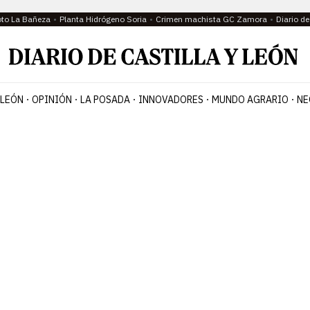
oto La Bañeza
Planta Hidrógeno Soria
Crimen machista GC Zamora
Diario d
 LEÓN
OPINIÓN
LA POSADA
INNOVADORES
MUNDO AGRARIO
NE