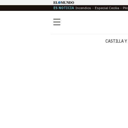
ES NOTICIA
Incendios
Especial Cecilia
Pil
Menú
CASTILLA Y