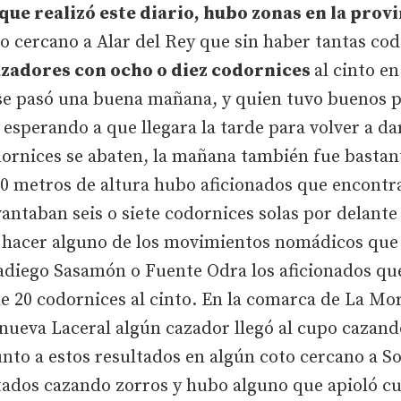
que realizó este diario, hubo zonas en la provi
oto cercano a Alar del Rey que sin haber tantas c
cazadores con ocho o diez codornices
al cinto e
se pasó una buena mañana, y quien tuvo buenos pe
 esperando a que llegara la tarde para volver a da
ornices se abaten, la mañana también fue bastant
00 metros de altura hubo aficionados que encontr
evantaban seis o siete codornices solas por delante
 hacer alguno de los movimientos nomádicos que
ladiego Sasamón o Fuente Odra los aficionados q
e 20 codornices al cinto. En la comarca de La Mor
nueva Laceral algún cazador llegó al cupo cazand
nto a estos resultados en algún coto cercano a S
tados cazando zorros y hubo alguno que apioló cu