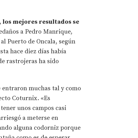
,
los mejores resultados se
ledaños a Pedro Manrique,
 al Puerto de Oncala, según
sta hace diez días había
e rastrojeras ha sido
e entraron muchas tal y como
ecto Coturnix. «Es
 tener unos campos casi
arriesgó a meterse en
rando alguna codorniz porque
ontaña como es de esperar