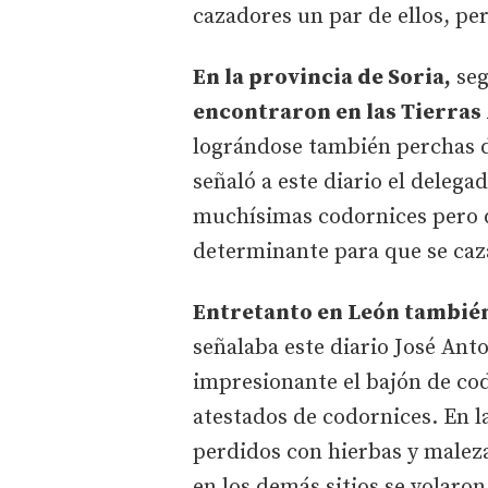
cazadores un par de ellos, pe
En la provincia de Soria,
seg
encontraron en las Tierras 
lográndose también perchas d
señaló a este diario el deleg
muchísimas codornices pero qu
determinante para que se caz
Entretanto en León tambié
señalaba este diario José Ant
impresionante el bajón de co
atestados de codornices. En l
perdidos con hierbas y malez
en los demás sitios se volaro