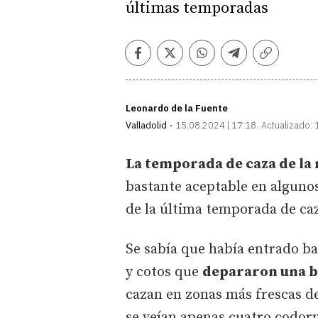
últimas temporadas
Facebook
Twitter
Whatsapp
Telegram
Copiar
enlace
Leonardo de la Fuente
Valladolid
15.08.2024 | 17:18
Actualizado:
La temporada de caza de la
bastante aceptable en algunos
de la última temporada de caz
Se sabía que había entrado ba
y cotos que
depararon una b
cazan en zonas más frescas d
se veían apenas cuatro codorni