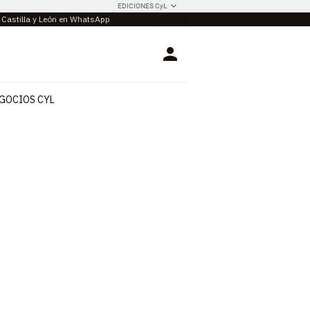
EDICIONES CyL
e Castilla y León en WhatsApp
Login
GOCIOS CYL