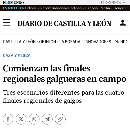
EDICIONES CyL
ES NOTICIA
Eclipse
Recomendaciones eclipse
Especial Cecilia
Sonoram
Menú
CASTILLA Y LEÓN
OPINIÓN
LA POSADA
INNOVADORES
MUNDO 
CAZA Y PESCA
Comienzan las finales
regionales galgueras en campo
Tres escenarios diferentes para las cuatro
finales regionales de galgos
Facebook
Twitter
Whatsapp
Telegram
Copiar
enlace