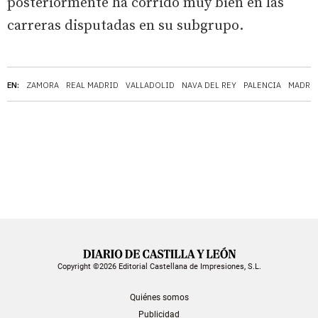
posteriormente ha corrido muy bien en las
carreras disputadas en su subgrupo.
EN:
ZAMORA
REAL MADRID
VALLADOLID
NAVA DEL REY
PALENCIA
MADRIG
Copyright ©2026 Editorial Castellana de Impresiones, S.L.
Quiénes somos
Publicidad