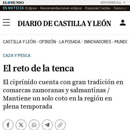
EDICIONES CyL
ES NOTICIA
Eclipse
Recomendaciones eclipse
Especial Cecilia
Sonoram
Menú
CASTILLA Y LEÓN
OPINIÓN
LA POSADA
INNOVADORES
MUNDO 
CAZA Y PESCA
El reto de la tenca
El ciprínido cuenta con gran tradición en
comarcas zamoranas y salmantinas /
Mantiene un solo coto en la región en
plena temporada
Facebook
Twitter
Whatsapp
Telegram
Copiar