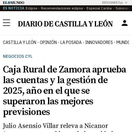
EDICIONES CyL
ES NOTICIA
Eclipse
Recomendaciones eclipse
Especial Cecilia
Sonoram
Menú
CASTILLA Y LEÓN
OPINIÓN
LA POSADA
INNOVADORES
MUNDO 
NEGOCIOS CYL
Caja Rural de Zamora aprueba
las cuentas y la gestión de
2025, año en el que se
superaron las mejores
previsiones
Julio Asensio Villar releva a Nicanor