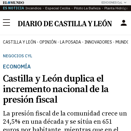
EDICIONES CyL
ES NOTICIA
Incendios
Especial Cecilia
Piloto La Bañeza
Planta Hidrógen
Menú
CASTILLA Y LEÓN
OPINIÓN
LA POSADA
INNOVADORES
MUNDO 
NEGOCIOS CYL
ECONOMÍA
Castilla y León duplica el
incremento nacional de la
presión fiscal
La presión fiscal de la comunidad crece un
24,5% en una década y se sitúa en 651
euros por habitante, mientras que en el