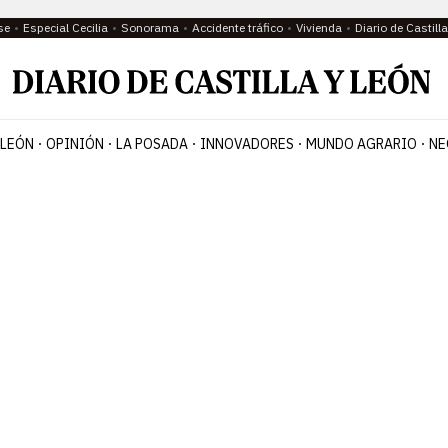
se
Especial Cecilia
Sonorama
Accidente tráfico
Vivienda
Diario de Castil
 LEÓN
OPINIÓN
LA POSADA
INNOVADORES
MUNDO AGRARIO
NE