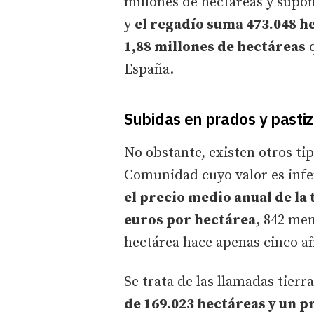
millones de hectáreas y supon
y
el regadío suma 473.048 h
1,88 millones de hectáreas
q
España.
Subidas en prados y pasti
No obstante, existen otros ti
Comunidad cuyo valor es infe
el precio medio anual de la t
euros por hectárea
, 842 men
hectárea hace apenas cinco a
Se trata de las llamadas tier
de 169.023 hectáreas y un p