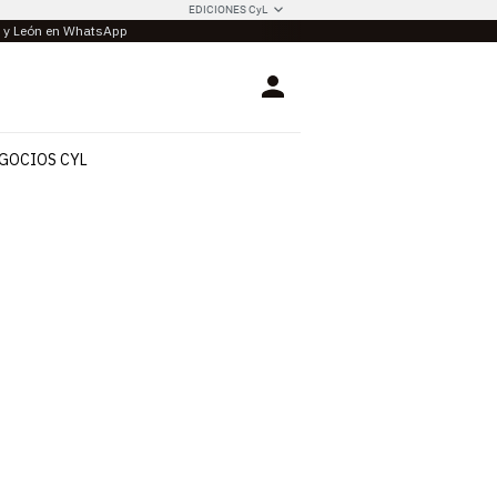
EDICIONES CyL
la y León en WhatsApp
Login
GOCIOS CYL