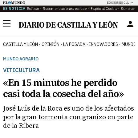
EDICIONES CyL
ES NOTICIA
Eclipse
Recomendaciones eclipse
Especial Cecilia
Sonoram
Menú
CASTILLA Y LEÓN
OPINIÓN
LA POSADA
INNOVADORES
MUNDO 
MUNDO AGRARIO
VITICULTURA
«En 15 minutos he perdido
casi toda la cosecha del año»
José Luis de la Roca es uno de los afectados
por la gran tormenta con granizo en parte
de la Ribera