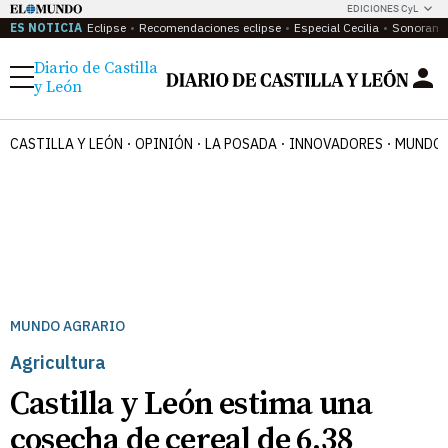
EDICIONES CyL
ES NOTICIA
Eclipse
Recomendaciones eclipse
Especial Cecilia
Sonoram
Diario de Castilla
Menú
y León
CASTILLA Y LEÓN
OPINIÓN
LA POSADA
INNOVADORES
MUNDO 
MUNDO AGRARIO
Agricultura
Castilla y León estima una
cosecha de cereal de 6,38