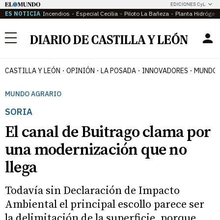
EDICIONES CyL
ES NOTICIA
Incendios
Especial Cecilia
Piloto La Bañeza
Planta Hidrógen
Menú
CASTILLA Y LEÓN
OPINIÓN
LA POSADA
INNOVADORES
MUNDO 
MUNDO AGRARIO
SORIA
El canal de Buitrago clama por
una modernización que no
llega
Todavía sin Declaración de Impacto
Ambiental el principal escollo parece ser
la delimitación de la superficie, porque