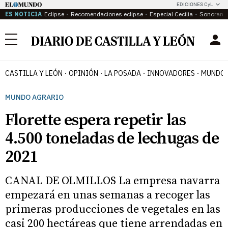
EDICIONES CyL
ES NOTICIA
Eclipse
Recomendaciones eclipse
Especial Cecilia
Sonoram
Menú
CASTILLA Y LEÓN
OPINIÓN
LA POSADA
INNOVADORES
MUNDO 
MUNDO AGRARIO
Florette espera repetir las
4.500 toneladas de lechugas de
2021
CANAL DE OLMILLOS La empresa navarra
empezará en unas semanas a recoger las
primeras producciones de vegetales en las
casi 200 hectáreas que tiene arrendadas en