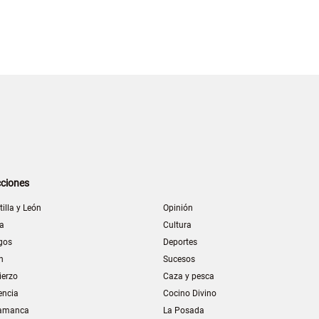
ciones
tilla y León
Opinión
la
Cultura
gos
Deportes
n
Sucesos
ierzo
Caza y pesca
encia
Cocino Divino
amanca
La Posada