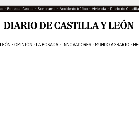
se
Especial Cecilia
Sonorama
Accidente tráfico
Vivienda
Diario de Castil
 LEÓN
OPINIÓN
LA POSADA
INNOVADORES
MUNDO AGRARIO
NE