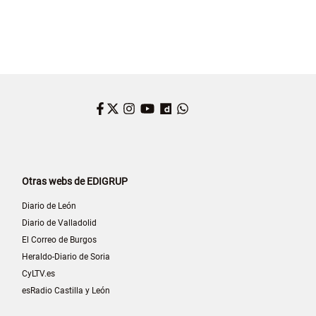
Facebook
Twitter
Instagram
YouTube
Dailymotion
WhatsApp
Otras webs de EDIGRUP
Diario de León
Diario de Valladolid
El Correo de Burgos
Heraldo-Diario de Soria
CyLTV.es
esRadio Castilla y León