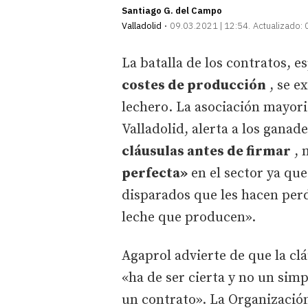
Santiago G. del Campo
Valladolid
09.03.2021 | 12:54
Actualizado:
La batalla de los contratos, e
costes de producción
, se e
lechero. La asociación mayori
Valladolid, alerta a los ganad
cláusulas antes de firmar
, 
perfecta»
en el sector ya que
disparados que les hacen perd
leche que producen».
Agaprol advierte de que la cl
«ha de ser cierta y no un sim
un contrato». La Organizació