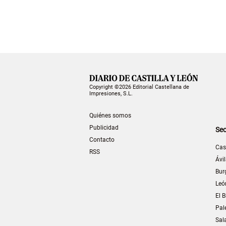
Copyright ©2026 Editorial Castellana de
Impresiones, S.L.
Quiénes somos
Publicidad
Sec
Contacto
Cas
RSS
Ávi
Bur
Leó
El B
Pal
Sal