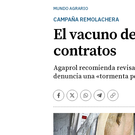
MUNDO AGRARIO
CAMPAÑA REMOLACHERA
El vacuno de 
contratos
Agaprol recomienda revisar
denuncia una «tormenta per
Facebook
Twitter
Whatsapp
Telegram
Copiar
enlace