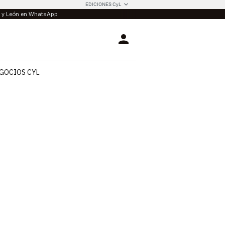
EDICIONES CyL
la y León en WhatsApp
Login
GOCIOS CYL