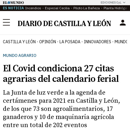
EDICIONES CyL
ES NOTICIA
Incendios
Especial Cecilia
Piloto La Bañeza
Planta Hidrógen
Menú
CASTILLA Y LEÓN
OPINIÓN
LA POSADA
INNOVADORES
MUNDO 
MUNDO AGRARIO
El Covid condiciona 27 citas
agrarias del calendario ferial
La Junta de luz verde a la agenda de
certámenes para 2021 en Castilla y León,
de los que 73 son agroalimentarios, 17
ganaderos y 10 de maquinaria agrícola
entre un total de 202 eventos