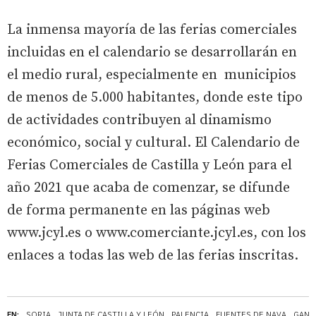
La inmensa mayoría de las ferias comerciales
incluidas en el calendario se desarrollarán en
el medio rural, especialmente en municipios
de menos de 5.000 habitantes, donde este tipo
de actividades contribuyen al dinamismo
económico, social y cultural. El Calendario de
Ferias Comerciales de Castilla y León para el
año 2021 que acaba de comenzar, se difunde
de forma permanente en las páginas web
www.jcyl.es o www.comerciante.jcyl.es, con los
enlaces a todas las web de las ferias inscritas.
EN:
SORIA
JUNTA DE CASTILLA Y LEÓN
PALENCIA
FUENTES DE NAVA
GANA