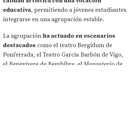
calidad artística con una vocación
educativa
, permitiendo a jóvenes estudiantes
integrarse en una agrupación estable.
La agrupación
ha actuado en escenarios
destacados
como el teatro Bergidum de
Ponferrada, el Teatro García Barbón de Vigo,
el Benevívere de Bembibre, el Monasterio de
San Martín Pinario y en eventos de gran
relevancia en Ponferrada y otras ciudades,
además de
colaborar con artistas y
directores de prestigio internacional
como
Anastasia Kobekina, Mark Gibson, Spyros
Fakiolas, Yanami Shakahashi, Montserrat
Martí Caballé, Luis Santana, Joe Yamahi y José