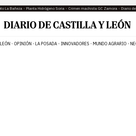
oto La Bañeza
Planta Hidrógeno Soria
Crimen machista GC Zamora
Diario d
 LEÓN
OPINIÓN
LA POSADA
INNOVADORES
MUNDO AGRARIO
NE