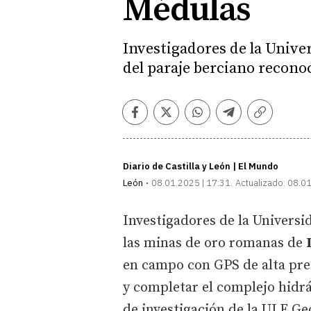
Médulas
Investigadores de la Univer
del paraje berciano recon
Facebook
Twitter
Whatsapp
Telegram
Copiar
enlace
Diario de Castilla y León | El Mundo
León
08.01.2025 | 17:31
Actualizado:
08.01
Investigadores de la Universi
las minas de oro romanas de
en campo con GPS de alta prec
y completar el complejo hidrá
de investigación de la ULE Ge