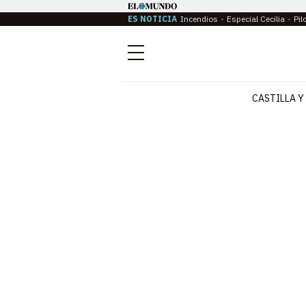
ES NOTICIA
Incendios
Especial Cecilia
Pil
Menú
CASTILLA Y