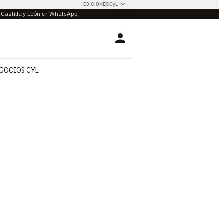
EDICIONES CyL
e Castilla y León en WhatsApp
Login
GOCIOS CYL