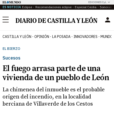
EDICIONES CyL
ES NOTICIA
Eclipse
Recomendaciones eclipse
Especial Cecilia
Sonoram
Menú
CASTILLA Y LEÓN
OPINIÓN
LA POSADA
INNOVADORES
MUNDO 
EL BIERZO
Sucesos
El fuego arrasa parte de una
vivienda de un pueblo de León
La chimenea del inmueble es el probable
origen del incendio, en la localidad
berciana de Villaverde de los Cestos