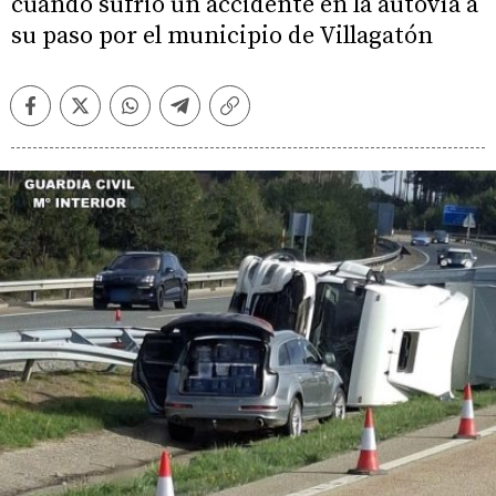
cuando sufrió un accidente en la autovía a
su paso por el municipio de Villagatón
Facebook
Twitter
Whatsapp
Telegram
Copiar
enlace