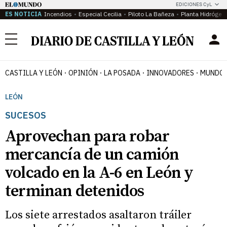
EDICIONES CyL
ES NOTICIA
Incendios
Especial Cecilia
Piloto La Bañeza
Planta Hidrógen
Menú
CASTILLA Y LEÓN
OPINIÓN
LA POSADA
INNOVADORES
MUNDO 
LEÓN
SUCESOS
Aprovechan para robar
mercancía de un camión
volcado en la A-6 en León y
terminan detenidos
Los siete arrestados asaltaron tráiler