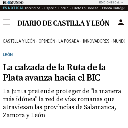
EDICIONES CyL
ES NOTICIA
Incendios
Especial Cecilia
Piloto La Bañeza
Planta Hidrógen
Menú
CASTILLA Y LEÓN
OPINIÓN
LA POSADA
INNOVADORES
MUNDO 
LEÓN
La calzada de la Ruta de la
Plata avanza hacia el BIC
La Junta pretende proteger de "la manera
más idónea" la red de vías romanas que
atraviesan las provincias de Salamanca,
Zamora y León