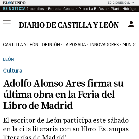
EDICIONES CyL
ES NOTICIA
Incendios
Especial Cecilia
Piloto La Bañeza
Planta Hidrógen
Menú
CASTILLA Y LEÓN
OPINIÓN
LA POSADA
INNOVADORES
MUNDO 
LEÓN
Cultura
Adolfo Alonso Ares firma su
última obra en la Feria del
Libro de Madrid
El escritor de León participa este sábado
en la cita literaria con su libro 'Estampas
literarias de Madrid'