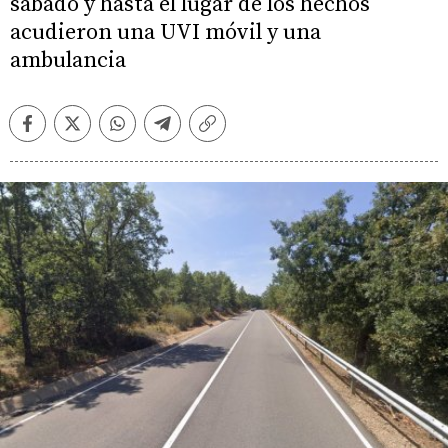
sábado y hasta el lugar de los hechos
acudieron una UVI móvil y una
ambulancia
Facebook
Twitter
Whatsapp
Telegram
Copiar
enlace