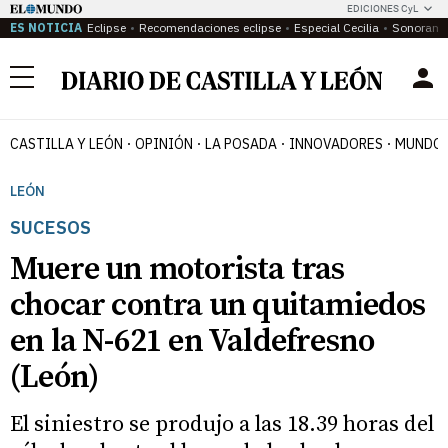
EDICIONES CyL
ES NOTICIA
Eclipse
Recomendaciones eclipse
Especial Cecilia
Sonoram
Menú
CASTILLA Y LEÓN
OPINIÓN
LA POSADA
INNOVADORES
MUNDO 
LEÓN
SUCESOS
Muere un motorista tras
chocar contra un quitamiedos
en la N-621 en Valdefresno
(León)
El siniestro se produjo a las 18.39 horas del