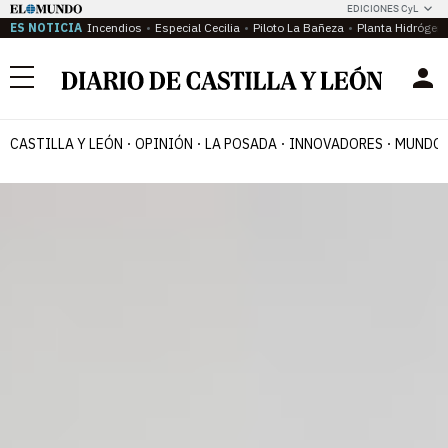
EDICIONES CyL
ES NOTICIA
Incendios
Especial Cecilia
Piloto La Bañeza
Planta Hidrógen
Menú
CASTILLA Y LEÓN
OPINIÓN
LA POSADA
INNOVADORES
MUNDO 