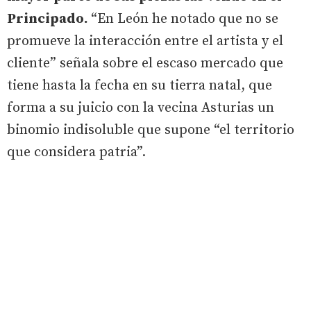
Principado.
“En León he notado que no se
promueve la interacción entre el artista y el
cliente” señala sobre el escaso mercado que
tiene hasta la fecha en su tierra natal, que
forma a su juicio con la vecina Asturias un
binomio indisoluble que supone “el territorio
que considera patria”.
Así lo refleja en una de sus piezas más
queridas, hecha con negrillo, una mesa que
llama ‘Astur-León’ y cuyo diseño y colores
representa “la unión de la frontera que no
existe entre León y Asturias, que alguien ha
marcado a lápiz, pero que no distingues si vas