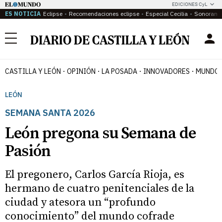
EDICIONES CyL
ES NOTICIA
Eclipse
Recomendaciones eclipse
Especial Cecilia
Sonoram
Menú
CASTILLA Y LEÓN
OPINIÓN
LA POSADA
INNOVADORES
MUNDO 
LEÓN
SEMANA SANTA 2026
León pregona su Semana de
Pasión
El pregonero, Carlos García Rioja, es
hermano de cuatro penitenciales de la
ciudad y atesora un “profundo
conocimiento” del mundo cofrade