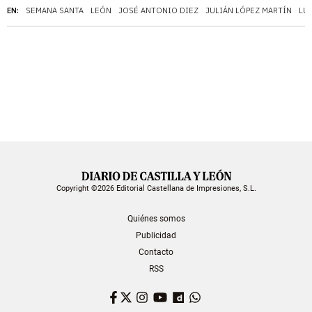
EN:
SEMANA SANTA
LEÓN
JOSÉ ANTONIO DIEZ
JULIÁN LÓPEZ MARTÍN
LUI
Copyright ©2026 Editorial Castellana de Impresiones, S.L.
Quiénes somos
Publicidad
Contacto
RSS
Facebook
Twitter
Instagram
YouTube
Dailymotion
WhatsApp