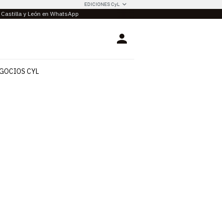
EDICIONES CyL
e Castilla y León en WhatsApp
Login
GOCIOS CYL