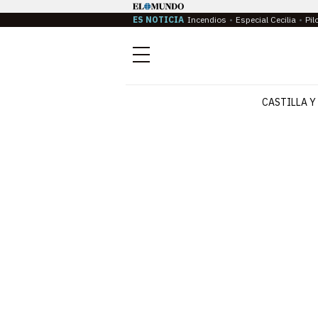
ES NOTICIA
Incendios
Especial Cecilia
Pil
Menú
CASTILLA Y