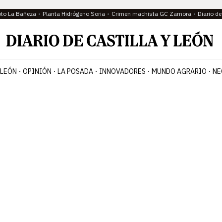
oto La Bañeza
Planta Hidrógeno Soria
Crimen machista GC Zamora
Diario d
 LEÓN
OPINIÓN
LA POSADA
INNOVADORES
MUNDO AGRARIO
NE