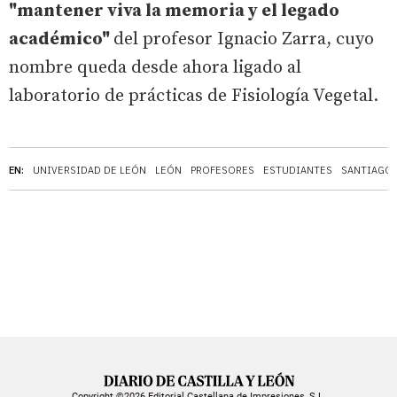
"mantener viva la memoria y el legado
académico"
del profesor Ignacio Zarra, cuyo
nombre queda desde ahora ligado al
laboratorio de prácticas de Fisiología Vegetal.
EN:
UNIVERSIDAD DE LEÓN
LEÓN
PROFESORES
ESTUDIANTES
SANTIAGO 
Copyright ©2026 Editorial Castellana de Impresiones, S.L.