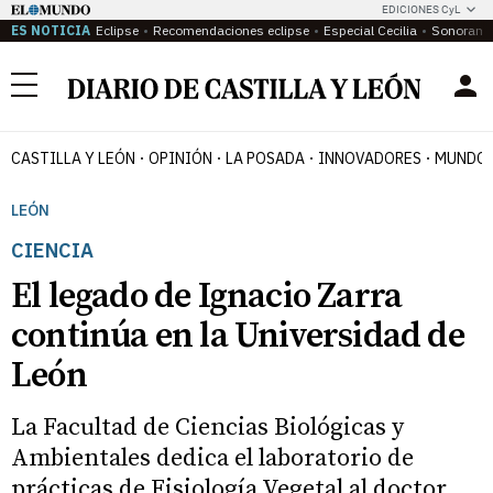
EDICIONES CyL
ES NOTICIA
Eclipse
Recomendaciones eclipse
Especial Cecilia
Sonoram
Menú
CASTILLA Y LEÓN
OPINIÓN
LA POSADA
INNOVADORES
MUNDO 
LEÓN
CIENCIA
El legado de Ignacio Zarra
continúa en la Universidad de
León
La Facultad de Ciencias Biológicas y
Ambientales dedica el laboratorio de
prácticas de Fisiología Vegetal al doctor