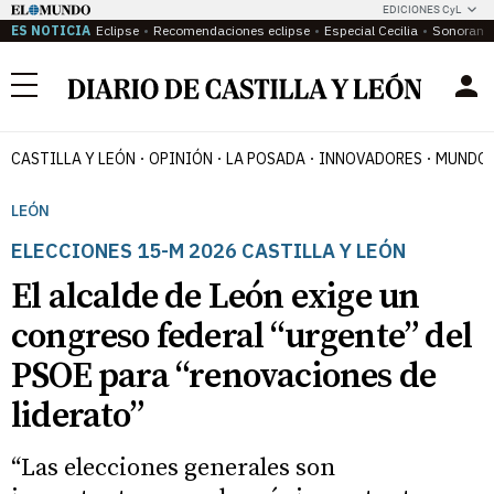
EDICIONES CyL
ES NOTICIA
Eclipse
Recomendaciones eclipse
Especial Cecilia
Sonoram
Menú
CASTILLA Y LEÓN
OPINIÓN
LA POSADA
INNOVADORES
MUNDO 
LEÓN
ELECCIONES 15-M 2026 CASTILLA Y LEÓN
El alcalde de León exige un
congreso federal “urgente” del
PSOE para “renovaciones de
liderato”
“Las elecciones generales son