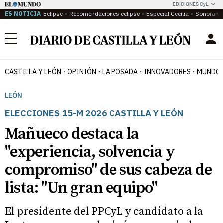
EDICIONES CyL
ES NOTICIA
Eclipse
Recomendaciones eclipse
Especial Cecilia
Sonoram
Menú
CASTILLA Y LEÓN
OPINIÓN
LA POSADA
INNOVADORES
MUNDO 
LEÓN
ELECCIONES 15-M 2026 CASTILLA Y LEÓN
Mañueco destaca la
"experiencia, solvencia y
compromiso" de sus cabeza de
lista: "Un gran equipo"
El presidente del PPCyL y candidato a la