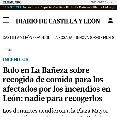
EDICIONES CyL
ES NOTICIA
Incendios
Especial Cecilia
Piloto La Bañeza
Planta Hidrógen
Menú
CASTILLA Y LEÓN
OPINIÓN
LA POSADA
INNOVADORES
MUNDO 
LEÓN
INCENDIOS
Bulo en La Bañeza sobre
recogida de comida para los
afectados por los incendios en
León: nadie para recogerlos
Los donantes acudieron a la Plaza Mayor