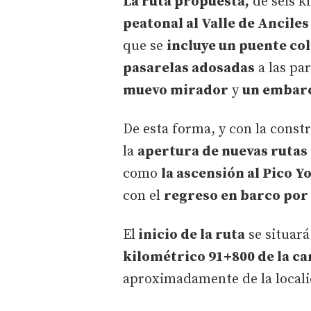
La ruta propuesta,
de seis k
peatonal al Valle de Anciles
que se
incluye un puente co
pasarelas adosadas
a las pa
muevo mirador
y
un embarc
De esta forma, y con la constr
la
apertura de nuevas rutas 
como
la ascensión al Pico Y
con el
regreso en barco por 
El
inicio de la ruta
se situará
kilométrico 91+800 de la ca
aproximadamente de la locali