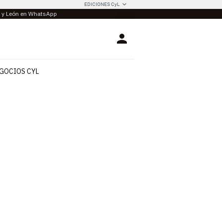
EDICIONES CyL
la y León en WhatsApp
Login
GOCIOS CYL