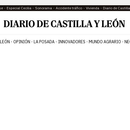
se
Especial Cecilia
Sonorama
Accidente tráfico
Vivienda
Diario de Castil
 LEÓN
OPINIÓN
LA POSADA
INNOVADORES
MUNDO AGRARIO
NE