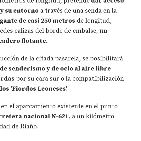
ilómetros de longitud, pretende
dar acceso
 y su entorno
a través de una senda en la
lgante de casi 250 metros
de longitud,
redes calizas del borde de embalse,
un
adero flotante.
ucción de la citada pasarela, se posibilitará
de senderismo y de ocio al aire libre
ordas
por su cara sur o la compatibilización
los 'Fiordos Leoneses'.
 en el aparcamiento existente en el punto
rretera nacional N-621
, a un kilómetro
dad de Riaño.