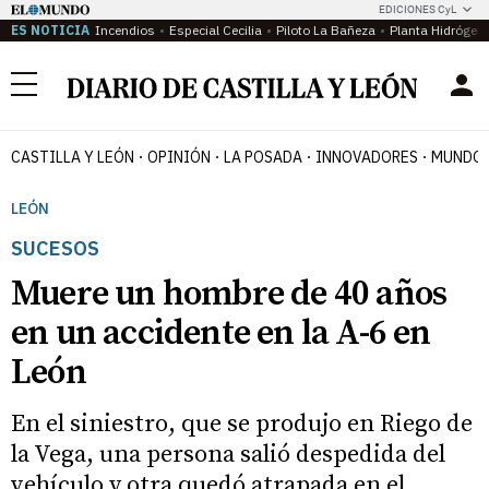
EDICIONES CyL
ES NOTICIA
Incendios
Especial Cecilia
Piloto La Bañeza
Planta Hidrógen
Menú
CASTILLA Y LEÓN
OPINIÓN
LA POSADA
INNOVADORES
MUNDO 
LEÓN
SUCESOS
Muere un hombre de 40 años
en un accidente en la A-6 en
León
En el siniestro, que se produjo en Riego de
la Vega, una persona salió despedida del
vehículo y otra quedó atrapada en el