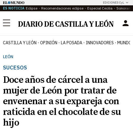
EDICIONES CyL
ES NOTICIA
Eclipse
Recomendaciones eclipse
Especial Cecilia
Sonoram
Menú
CASTILLA Y LEÓN
OPINIÓN
LA POSADA
INNOVADORES
MUNDO 
LEÓN
SUCESOS
Doce años de cárcel a una
mujer de León por tratar de
envenenar a su expareja con
raticida en el chocolate de su
hijo