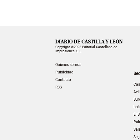
Copyright ©2026 Editorial Castellana de
Impresiones, S.L.
Quiénes somos
Publicidad
Sec
Contacto
Cas
RSS
Ávi
Bur
Leó
El B
Pal
Sal
Seg