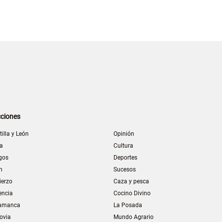
ciones
tilla y León
Opinión
la
Cultura
gos
Deportes
n
Sucesos
ierzo
Caza y pesca
encia
Cocino Divino
amanca
La Posada
ovia
Mundo Agrario