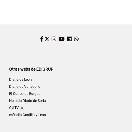
Facebook
Twitter
Instagram
YouTube
Dailymotion
WhatsApp
Otras webs de EDIGRUP
Diario de León
Diario de Valladolid
El Correo de Burgos
Heraldo-Diario de Soria
CyLTV.es
esRadio Castilla y León