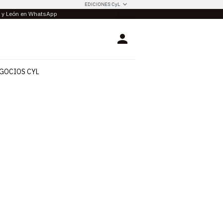
EDICIONES CyL
la y León en WhatsApp
Login
GOCIOS CYL