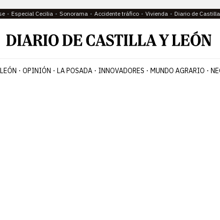
se
Especial Cecilia
Sonorama
Accidente tráfico
Vivienda
Diario de Castil
 LEÓN
OPINIÓN
LA POSADA
INNOVADORES
MUNDO AGRARIO
NE