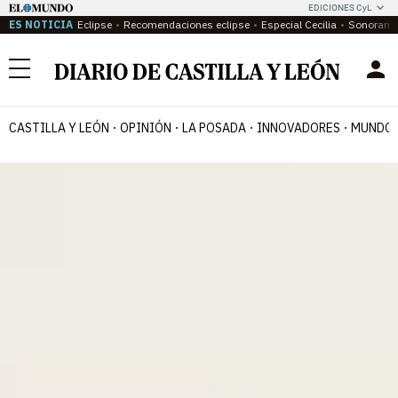
EDICIONES CyL
ES NOTICIA
Eclipse
Recomendaciones eclipse
Especial Cecilia
Sonoram
Menú
CASTILLA Y LEÓN
OPINIÓN
LA POSADA
INNOVADORES
MUNDO 