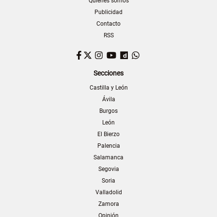
Quiénes somos
Publicidad
Contacto
RSS
Facebook
Twitter
Instagram
YouTube
Dailymotion
WhatsApp
Secciones
Castilla y León
Ávila
Burgos
León
El Bierzo
Palencia
Salamanca
Segovia
Soria
Valladolid
Zamora
Opinión