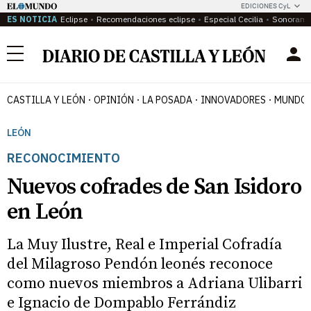
EDICIONES CyL
ES NOTICIA
Eclipse
Recomendaciones eclipse
Especial Cecilia
Sonoram
Menú
CASTILLA Y LEÓN
OPINIÓN
LA POSADA
INNOVADORES
MUNDO 
LEÓN
RECONOCIMIENTO
Nuevos cofrades de San Isidoro
en León
La Muy Ilustre, Real e Imperial Cofradía
del Milagroso Pendón leonés reconoce
como nuevos miembros a Adriana Ulibarri
e Ignacio de Dompablo Ferrándiz