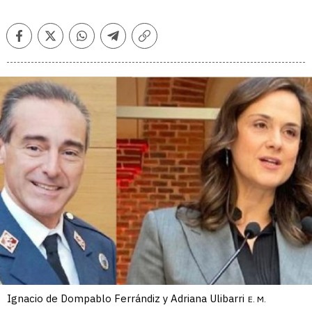
Facebook
Twitter
Whatsapp
Telegram
Copiar
enlace
Ignacio de Dompablo Ferrándiz y Adriana Ulibarri
E. M.