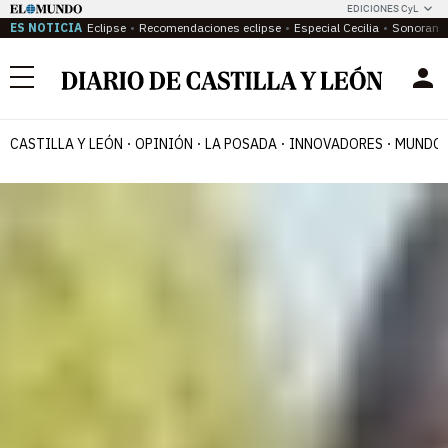
EDICIONES CyL
ES NOTICIA
Eclipse
Recomendaciones eclipse
Especial Cecilia
Sonoram
Menú
CASTILLA Y LEÓN
OPINIÓN
LA POSADA
INNOVADORES
MUNDO 