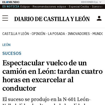
EDICIONES CyL
ES NOTICIA
Eclipse
Recomendaciones eclipse
Especial Cecilia
Sonoram
Menú
CASTILLA Y LEÓN
OPINIÓN
LA POSADA
INNOVADORES
MUNDO 
LEÓN
SUCESOS
Espectacular vuelco de un
camión en León: tardan cuatro
horas en excarcelar al
conductor
El suceso se produjo en la N-601 León-