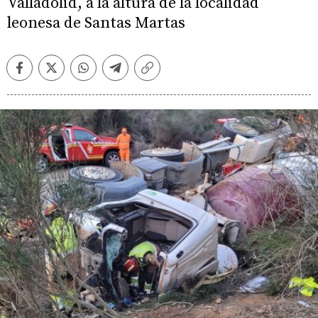
Valladolid, a la altura de la localidad
leonesa de Santas Martas
Facebook
Twitter
Whatsapp
Telegram
Copiar
enlace