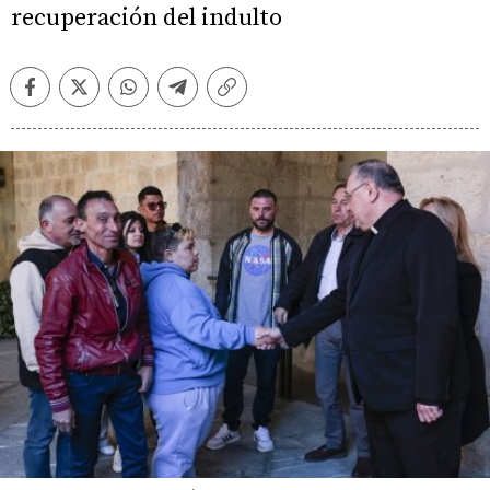
recuperación del indulto
Facebook
Twitter
Whatsapp
Telegram
Copiar
enlace