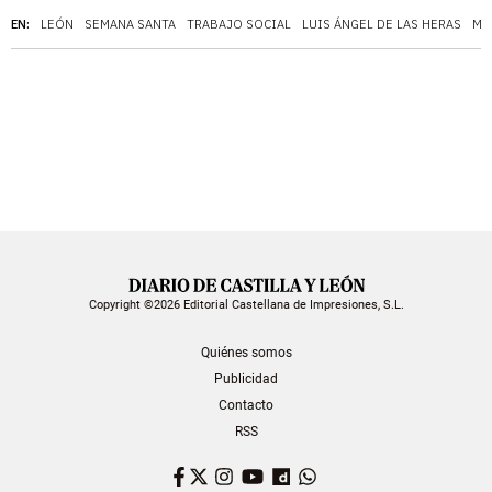
EN:
LEÓN
SEMANA SANTA
TRABAJO SOCIAL
LUIS ÁNGEL DE LAS HERAS
MA
Copyright ©2026 Editorial Castellana de Impresiones, S.L.
Quiénes somos
Publicidad
Contacto
RSS
Facebook
Twitter
Instagram
YouTube
Dailymotion
WhatsApp