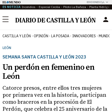
EDICIONES CyL
ES NOTICIA
Incendios
Especial Cecilia
Piloto La Bañeza
Planta Hidrógen
Menú
CASTILLA Y LEÓN
OPINIÓN
LA POSADA
INNOVADORES
MUNDO 
LEÓN
SEMANA SANTA CASTILLA Y LEÓN 2023
Un perdón en femenino en
León
Catorce presos, entre ellos tres mujeres
por primera vez en la historia, participan
como braceros en la procesión de El
Perdón, que celebra el 25 aniversario de la