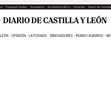
se
Especial Cecilia
Sonorama
Accidente tráfico
Vivienda
Diario de Castil
 LEÓN
OPINIÓN
LA POSADA
INNOVADORES
MUNDO AGRARIO
NE