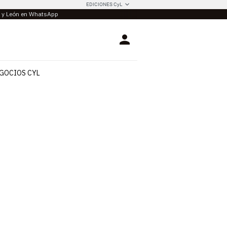
EDICIONES CyL
la y León en WhatsApp
Login
GOCIOS CYL