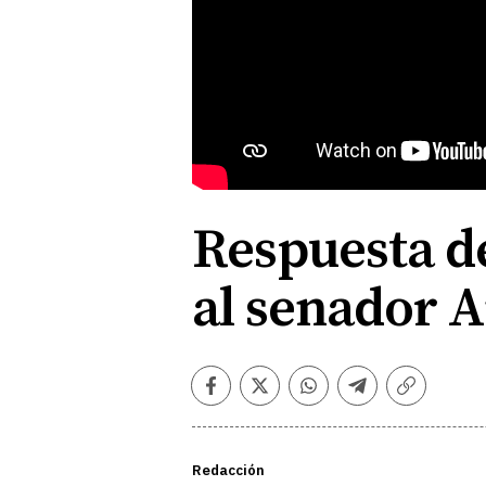
Respuesta de
al senador A
Facebook
Twitter
Whatsapp
Telegram
Copiar
enlace
Redacción