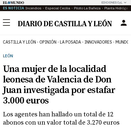
EDICIONES CyL
ES NOTICIA
Incendios
Especial Cecilia
Piloto La Bañeza
Planta Hidrógen
Menú
CASTILLA Y LEÓN
OPINIÓN
LA POSADA
INNOVADORES
MUNDO 
LEÓN
Una mujer de la localidad
leonesa de Valencia de Don
Juan investigada por estafar
3.000 euros
Los agentes han hallado un total de 12
abonos con un valor total de 3.270 euros