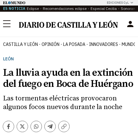
EDICIONES CyL
ES NOTICIA
Eclipse
Recomendaciones eclipse
Especial Cecilia
Sonoram
Menú
CASTILLA Y LEÓN
OPINIÓN
LA POSADA
INNOVADORES
MUNDO 
LEÓN
La lluvia ayuda en la extinción
del fuego en Boca de Huérgano
Las tormentas eléctricas provocaron
algunos focos nuevos durante la noche
Facebook
Twitter
Whatsapp
Telegram
Copiar
enlace