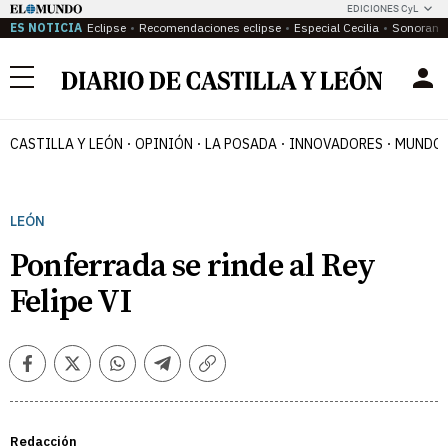
EDICIONES CyL
ES NOTICIA
Eclipse
Recomendaciones eclipse
Especial Cecilia
Sonoram
Menú
CASTILLA Y LEÓN
OPINIÓN
LA POSADA
INNOVADORES
MUNDO 
LEÓN
Ponferrada se rinde al Rey
Felipe VI
Facebook
Twitter
Whatsapp
Telegram
Copiar
enlace
Redacción