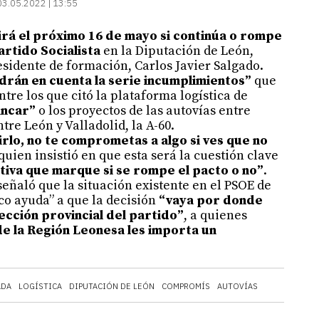
03.05.2022 | 13:55
rá el próximo 16 de mayo si continúa o rompe
artido Socialista
en la Diputación de León,
sidente de formación, Carlos Javier Salgado.
drán en cuenta la serie incumplimientos”
que
tre los que citó la plataforma logística de
ancar”
o los proyectos de las autovías entre
tre León y Valladolid, la A-60.
irlo, no te comprometas a algo si ves que no
quien insistió en que esta será la cuestión clave
tiva que marque si se rompe el pacto o no”
.
eñaló que la situación existente en el PSOE de
o ayuda” a que la decisión
“vaya por donde
ección provincial del partido”
, a quienes
de la Región Leonesa les importa un
ADA
LOGÍSTICA
DIPUTACIÓN DE LEÓN
COMPROMÍS
AUTOVÍAS