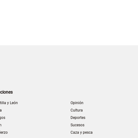
ciones
tilla y León
Opinión
la
Cultura
gos
Deportes
n
Sucesos
ierzo
Caza y pesca