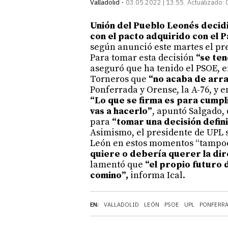
Valladolid
03.05.2022 | 13:55
Actualizado:
Unión del Pueblo Leonés decidi
con el pacto adquirido con el P
según anunció este martes el pre
Para tomar esta decisión
“se ten
aseguró que ha tenido el PSOE, en
Torneros que
“no acaba de arr
Ponferrada y Orense, la A-76, y en
“Lo que se firma es para cumpl
vas a hacerlo”
, apuntó Salgado, 
para
“tomar una decisión defini
Asimismo, el presidente de UPL s
León en estos momentos “tampoc
quiere o debería querer la dir
lamentó que
“el propio futuro 
comino”,
informa Ical.
EN:
VALLADOLID
LEÓN
PSOE
UPL
PONFERR