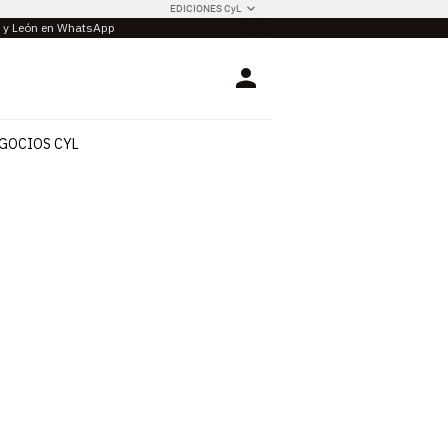
EDICIONES CyL
la y León en WhatsApp
Login
GOCIOS CYL